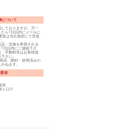
換について
期しておりますが、万一
したら7日以内にメールに
運賃は当社負担にて至急
す。
返品・交換を希望される
り7日以内にご連絡下さ
賃・手数料等はお客様負
承下さい。
た商品、開封・使用済みの
しかねます。
売業者
省吾
ヶ口57