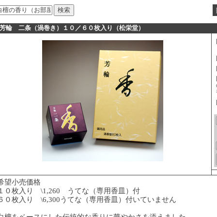
■芳輪 二条（渦巻き）１０／６０枚入り（松栄堂）
希望小売価格
１０枚入り \1,260 うてな（専用香皿）付
６０枚入り \6,300うてな（専用香皿）付いていません
白檀をベースにした伝統的な香りに華やかさを添えました。