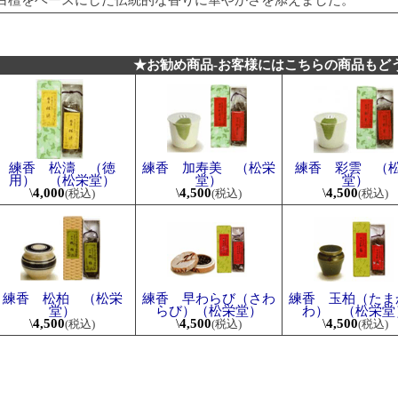
★お勧め商品-お客様にはこちらの商品もど
練香 松濤 （徳
練香 加寿美 （松栄
練香 彩雲 （
用） （松栄堂）
堂）
堂）
\
4,000
\
4,500
\
4,500
(税込)
(税込)
(税込)
練香 松柏 （松栄
練香 早わらび（さわ
練香 玉柏（たま
堂）
らび）（松栄堂）
わ） （松栄堂
\
4,500
\
4,500
\
4,500
(税込)
(税込)
(税込)