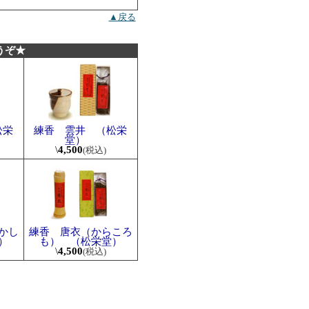
▲戻る
うぞ★
松栄
練香 雲井 （松栄
堂）
\
4,500
(税込)
かし
練香 唐衣（からころ
）
も） （松栄堂）
\
4,500
(税込)