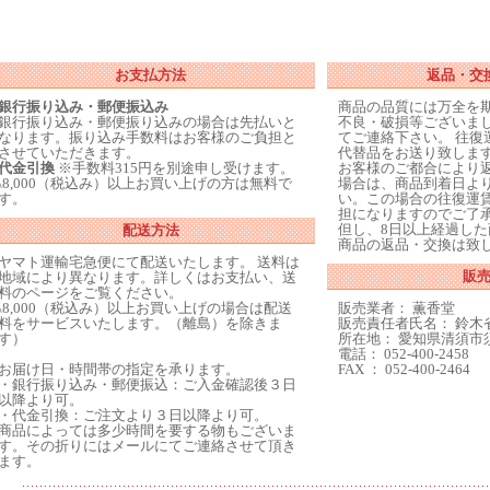
お支払方法
返品・交
銀行振り込み・郵便振込み
商品の品質には万全を
銀行振り込み・郵便振り込みの場合は先払いと
不良・破損等ございま
なります。振り込み手数料はお客様のご負担と
てご連絡下さい。 往復
させていただきます。
代替品をお送り致しま
代金引換
※手数料315円を別途申し受けます。
お客様のご都合により
\8,000（税込み）以上お買い上げの方は無料で
場合は、商品到着日よ
す。
い。この場合の往復運
担になりますのでご了
但し、8日以上経過し
配送方法
商品の返品・交換は致
ヤマト運輸宅急便にて配送いたします。 送料は
販
地域により異なります。詳しくはお支払い、送
料のページをご覧ください。
\8,000（税込み）以上お買い上げの場合は配送
販売業者： 薫香堂
料をサービスいたします。（離島）を除きま
販売責任者氏名： 鈴木
す）
所在地： 愛知県清須市須
電話： 052-400-2458
お届け日・時間帯の指定を承ります。
FAX ： 052-400-2464
・銀行振り込み・郵便振込：ご入金確認後３日
以降より可。
・代金引換：ご注文より３日以降より可。
商品によっては多少時間を要する物もございま
す。その折りにはメールにてご連絡させて頂き
ます。