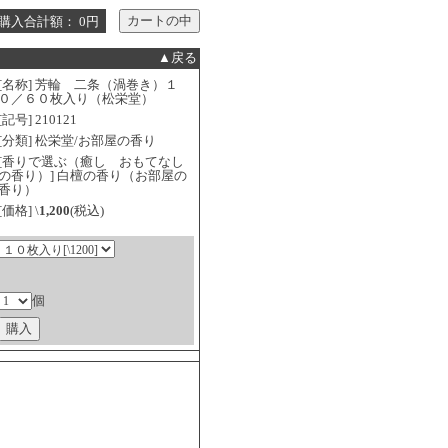
購入合計額： 0円
▲戻る
[名称] 芳輪 二条（渦巻き）１
０／６０枚入り（松栄堂）
[記号] 210121
[分類] 松栄堂/お部屋の香り
[香りで選ぶ（癒し おもてなし
の香り）] 白檀の香り（お部屋の
香り）
[価格] \
1,200
(税込)
個