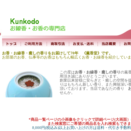
お香・お線香・癒しの香りをお届けして70年 《薫香堂》です。
お部屋のお香、仏事等のお香はもちろん幅広くお香・お線香を紹介してい
この度は
お香・お線香・癒しの香り
の薫
用頂き誠にありがとうございます。
創業以来皆様に安らぎと・癒しの空間を
りはもちろん新しい香り、また興味深い
頂いております。当店であなたの香り
せんか。
*商品一覧ページの小画像をクリックで詳細ページ(大画面
また検索窓にご希望の商品名を入れ検索もできま
8,000円(税込み)以上お買い上げの方は送料・代引き手数