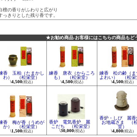
白檀の香りがふわりと広がり
すっきりとした残り香です。
★お勧め商品-お客様にはこちらの商品もど
練香 玉柏（たまかし
練香 唐衣（からころ
練香 松の齢（ま
わ） （松栄堂）
も） （松栄堂）
よわい） （松栄
\
4,500
\
4,500
\
4,500
(税込)
(税込)
(税込)
香炉・しび 麗
香炉 電気香炉 麗
練香 梅が香（うめが
お地蔵さま （
こだち （松栄堂）
か） （松栄堂）
堂）
\
30,000
\
1,500
\
4,800
(税込)
(税込)
(税込)