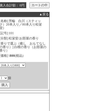
購入合計額： 0円
▲戻る
[名称] 芳輪 白川（スティッ
ク）20本入り／80本入り松栄
堂）
[記号] 101
[分類] 松栄堂/お部屋の香り
[香りで選ぶ（癒し おもてなし
の香り）] 白檀の香り（お部屋の
香り）
[価格] \
800
(税込)
個