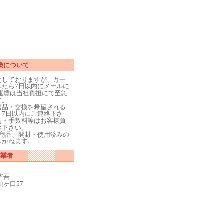
換について
期しておりますが、万一
したら7日以内にメールに
運賃は当社負担にて至急
す。
返品・交換を希望される
り7日以内にご連絡下さ
賃・手数料等はお客様負
承下さい。
た商品、開封・使用済みの
しかねます。
売業者
省吾
ヶ口57