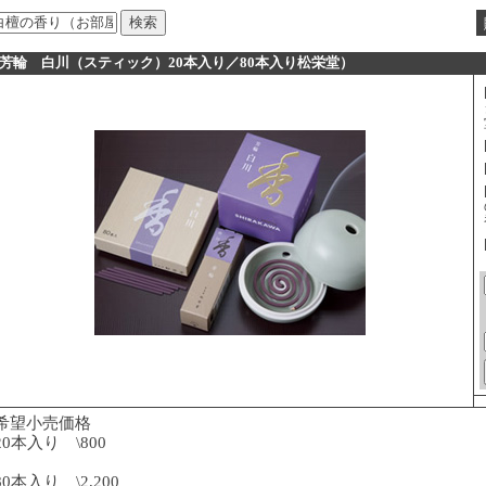
■芳輪 白川（スティック）20本入り／80本入り松栄堂）
希望小売価格
20本入り \800
80本入り \2,200