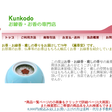
お香・お線香・癒しの香りをお届けして70年 《薫香堂》です。
お部屋のお香、仏事等のお香はもちろん幅広くお香・お線香を紹介してい
この度は
お香・お線香・癒しの香り
の薫
用頂き誠にありがとうございます。
創業以来皆様に安らぎと・癒しの空間を
りはもちろん新しい香り、また興味深い
頂いております。当店であなたの香り
せんか。
*商品一覧ページの小画像をクリックで詳細ページ(大画面
また検索窓にご希望の商品名を入れ検索もできま
8,000円(税込み)以上お買い上げの方は送料・代引き手数