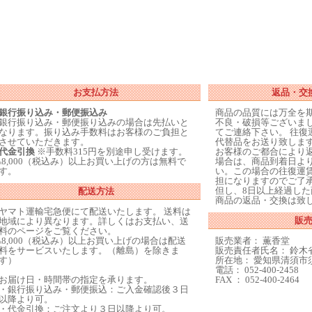
お支払方法
返品・交
銀行振り込み・郵便振込み
商品の品質には万全を
銀行振り込み・郵便振り込みの場合は先払いと
不良・破損等ございま
なります。振り込み手数料はお客様のご負担と
てご連絡下さい。 往復
させていただきます。
代替品をお送り致しま
代金引換
※手数料315円を別途申し受けます。
お客様のご都合により
\8,000（税込み）以上お買い上げの方は無料で
場合は、商品到着日よ
す。
い。この場合の往復運
担になりますのでご了
但し、8日以上経過し
配送方法
商品の返品・交換は致
ヤマト運輸宅急便にて配送いたします。 送料は
販
地域により異なります。詳しくはお支払い、送
料のページをご覧ください。
\8,000（税込み）以上お買い上げの場合は配送
販売業者： 薫香堂
料をサービスいたします。（離島）を除きま
販売責任者氏名： 鈴木
す）
所在地： 愛知県清須市須
電話： 052-400-2458
お届け日・時間帯の指定を承ります。
FAX ： 052-400-2464
・銀行振り込み・郵便振込：ご入金確認後３日
以降より可。
・代金引換：ご注文より３日以降より可。