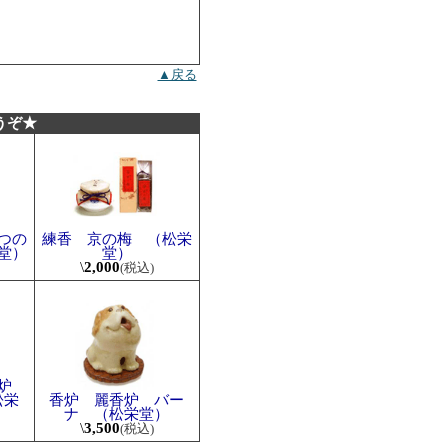
▲戻る
うぞ★
つの
練香 京の梅 （松栄
堂）
堂）
\
2,000
(税込)
香炉
松栄
香炉 麗香炉 バー
ナ （松栄堂）
\
3,500
(税込)