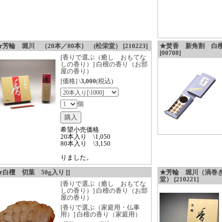
★芳輪 堀川 （20本／80本） (松栄堂） [210223]
★焚香 新角割 白檀
[00708]
[香りで選ぶ（癒し おもてな
しの香り）] 白檀の香り（お部
屋の香り）
[価格] \
3,000
(税込)
個
希望小売価格
20本入り \1,050
80本入り \3,150
りました。
★白檀 切葉 50g入り []
★芳輪 堀川（渦巻
堂） [210221]
[香りで選ぶ（癒し おもてな
しの香り）] 白檀の香り（お部
屋の香り）
[香りで選ぶ（家庭用・仏事
用）] 白檀の香り（家庭用）