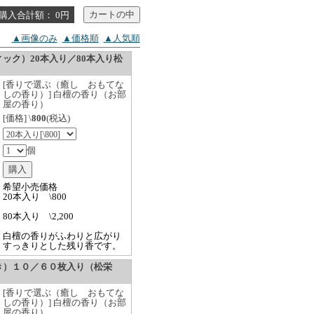
購入合計額： 0円
▲画像のみ
▲価格順
▲人気順
ック）20本入り／80本入り松
[香りで選ぶ（癒し おもてな
しの香り）] 白檀の香り（お部
屋の香り）
[価格] \
800
(税込)
個
希望小売価格
20本入り \800
80本入り \2,200
白檀の香りがふわりと広がり
すっきりとした残り香です。
き）１０／６０枚入り（松栄
[香りで選ぶ（癒し おもてな
しの香り）] 白檀の香り（お部
屋の香り）