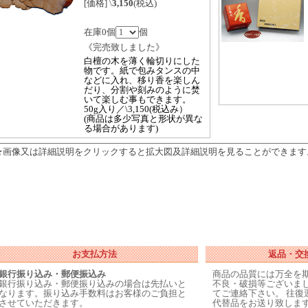
[価格] \
3,150
(税込)
在庫0個
個
《完売致しました》
白檀の木を薄く輪切りにした
物です。紙で包みタンスの中
などに入れ、移り香を楽しん
だり、分割や刻みのように焚
いて楽しむ事もできます。
50g入り／\3,150(税込み）
(商品は多少写真と形状が異な
る場合があります)
★画像又は詳細説明をクリックすると拡大図及詳細説明を見ることができます
お支払方法
返品・交
銀行振り込み・郵便振込み
商品の品質には万全を
銀行振り込み・郵便振り込みの場合は先払いと
不良・破損等ございま
なります。振り込み手数料はお客様のご負担と
てご連絡下さい。 往復
させていただきます。
代替品をお送り致しま