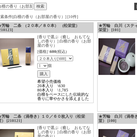
索条件[白檀の香り（お部屋の香り）] [10件]
★芳輪 二条 (２０本／８０本） (松栄堂）
★芳輪 白川（スティ
210123]
栄堂） [101]
[香りで選ぶ（癒し おもてな
しの香り）] 白檀の香り（お部
屋の香り）
[価格] \
600
(税込)
個
希望小売価格
20本入り \630
80本入り \1,785
白檀をベースにした伝統的な
香りに華やかさを添えました
★芳輪 二条（渦巻き）１０／６０枚入り（松栄
★芳輪 白川（渦巻
） [210121]
堂） [100]
[香りで選ぶ（癒し おもてな
しの香り）] 白檀の香り（お部
屋の香り）