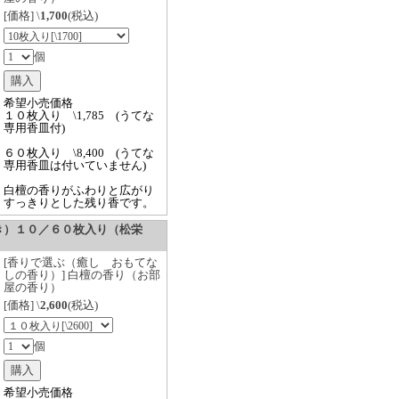
[価格] \
1,700
(税込)
個
希望小売価格
１０枚入り \1,785 (うてな
専用香皿付)
６０枚入り \8,400 (うてな
専用香皿は付いていません)
白檀の香りがふわりと広がり
すっきりとした残り香です。
き）１０／６０枚入り（松栄
[香りで選ぶ（癒し おもてな
しの香り）] 白檀の香り（お部
屋の香り）
[価格] \
2,600
(税込)
個
希望小売価格