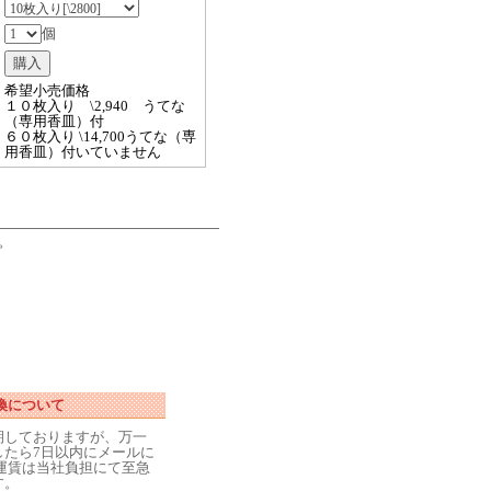
個
希望小売価格
１０枚入り \2,940 うてな
（専用香皿）付
６０枚入り \14,700うてな（専
用香皿）付いていません
。
換について
期しておりますが、万一
したら7日以内にメールに
運賃は当社負担にて至急
す。