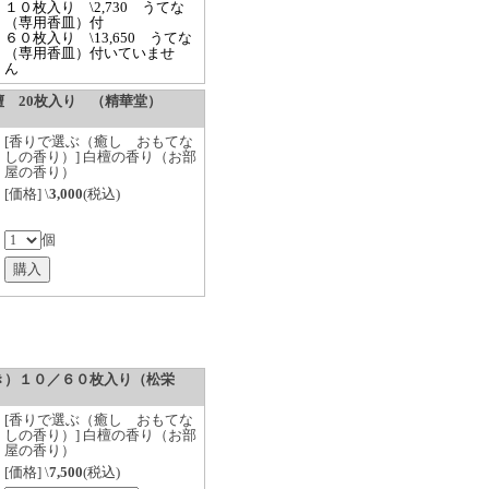
１０枚入り \2,730 うてな
（専用香皿）付
６０枚入り \13,650 うてな
（専用香皿）付いていませ
ん
 20枚入り （精華堂）
[香りで選ぶ（癒し おもてな
しの香り）] 白檀の香り（お部
屋の香り）
[価格] \
3,000
(税込)
個
き）１０／６０枚入り（松栄
[香りで選ぶ（癒し おもてな
しの香り）] 白檀の香り（お部
屋の香り）
[価格] \
7,500
(税込)