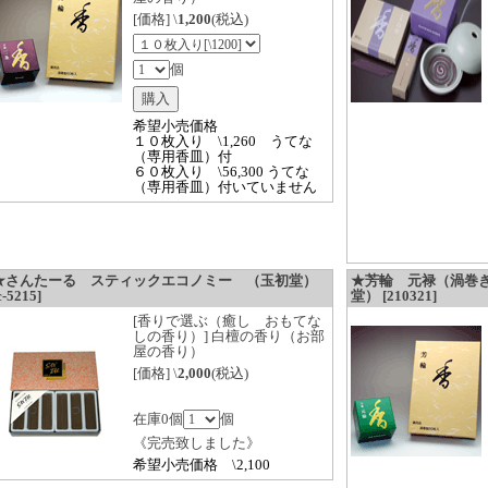
[価格] \
1,200
(税込)
個
希望小売価格
１０枚入り \1,260 うてな
（専用香皿）付
６０枚入り \56,300 うてな
（専用香皿）付いていません
★さんたーる スティックエコノミー （玉初堂）
★芳輪 元禄（渦巻
c-5215]
堂） [210321]
[香りで選ぶ（癒し おもてな
しの香り）] 白檀の香り（お部
屋の香り）
[価格] \
2,000
(税込)
在庫0個
個
《完売致しました》
希望小売価格 \2,100