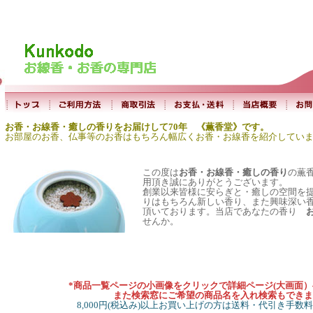
お香・お線香・癒しの香りをお届けして70年 《薫香堂》です。
お部屋のお香、仏事等のお香はもちろん幅広くお香・お線香を紹介してい
この度は
お香・お線香・癒しの香り
の薫
用頂き誠にありがとうございます。
創業以来皆様に安らぎと・癒しの空間を
りはもちろん新しい香り、また興味深い
頂いております。当店であなたの香り
せんか。
*商品一覧ページの小画像をクリックで詳細ページ(大画面
また検索窓にご希望の商品名を入れ検索もできま
8,000円(税込み)以上お買い上げの方は送料・代引き手数