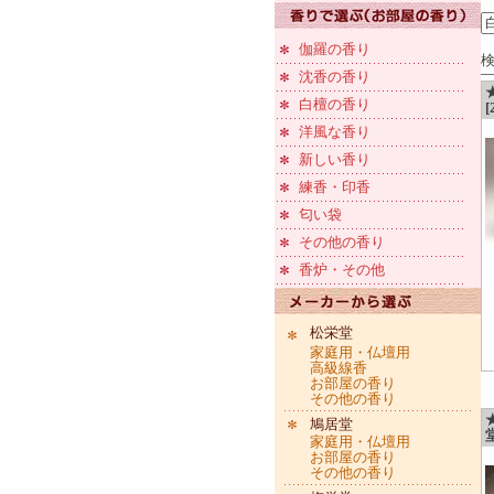
伽羅の香り
検
沈香の香り
白檀の香り
[
洋風な香り
新しい香り
練香・印香
匂い袋
その他の香り
香炉・その他
松栄堂
家庭用・仏壇用
高級線香
お部屋の香り
その他の香り
鳩居堂
堂
家庭用・仏壇用
お部屋の香り
その他の香り