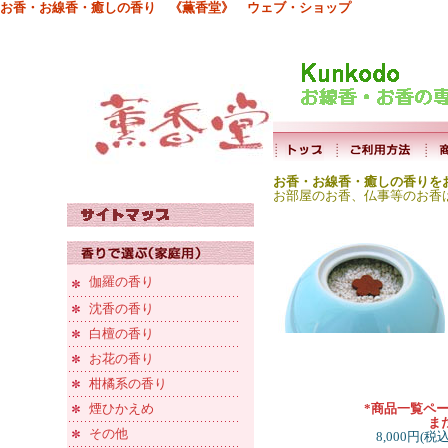
お香・お線香・癒しの香り 《薫香堂》 ウェブ・ショップ
お香・お線香・癒しの香りを
お部屋のお香、仏事等のお香
伽羅の香り
沈香の香り
白檀の香り
お花の香り
柑橘系の香り
煙ひかえめ
*商品一覧ペ
ま
その他
8,000円