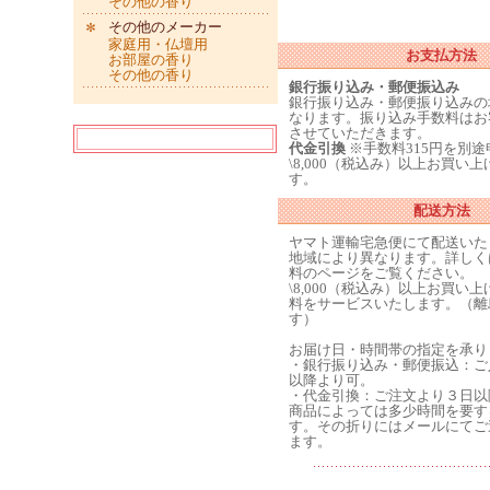
その他の香り
その他のメーカー
家庭用・仏壇用
お支払方法
お部屋の香り
その他の香り
銀行振り込み・郵便振込み
銀行振り込み・郵便振り込みの
なります。振り込み手数料はお
させていただきます。
代金引換
※手数料315円を別
\8,000（税込み）以上お買い
す。
配送方法
ヤマト運輸宅急便にて配送いた
地域により異なります。詳しく
料のページをご覧ください。
\8,000（税込み）以上お買い
料をサービスいたします。（離
す）
お届け日・時間帯の指定を承り
・銀行振り込み・郵便振込：ご
以降より可。
・代金引換：ご注文より３日以
商品によっては多少時間を要す
す。その折りにはメールにてご
ます。