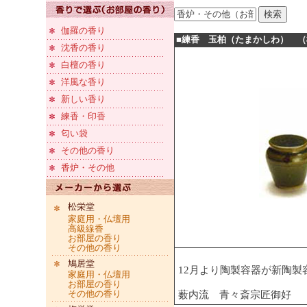
伽羅の香り
■練香 玉柏（たまかしわ） （
沈香の香り
白檀の香り
洋風な香り
新しい香り
練香・印香
匂い袋
その他の香り
香炉・その他
松栄堂
家庭用・仏壇用
高級線香
お部屋の香り
その他の香り
鳩居堂
12月より陶製容器が新陶製
家庭用・仏壇用
お部屋の香り
その他の香り
薮内流 青々斎宗匠御好