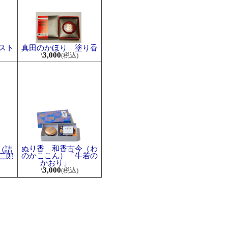
スト
真田のかほり 塗り香
\
3,000
(税込)
ぬり香 和香古今（わ
(詰
のかここん）「牛若の
三郎
かおり」
\
3,000
(税込)