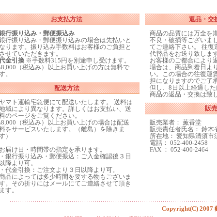
お支払方法
返品・交
銀行振り込み・郵便振込み
商品の品質には万全を
銀行振り込み・郵便振り込みの場合は先払いと
不良・破損等ございま
なります。振り込み手数料はお客様のご負担と
てご連絡下さい。 往復
させていただきます。
代替品をお送り致しま
代金引換
※手数料315円を別途申し受けます。
お客様のご都合により
\8,000（税込み）以上お買い上げの方は無料で
場合は、商品到着日よ
す。
い。この場合の往復運
担になりますのでご了
但し、8日以上経過し
配送方法
商品の返品・交換は致
ヤマト運輸宅急便にて配送いたします。 送料は
販
地域により異なります。詳しくはお支払い、送
料のページをご覧ください。
\8,000（税込み）以上お買い上げの場合は配送
販売業者： 薫香堂
料をサービスいたします。（離島）を除きま
販売責任者氏名： 鈴木
す）
所在地： 愛知県清須市須
電話： 052-400-2458
お届け日・時間帯の指定を承ります。
FAX ： 052-400-2464
・銀行振り込み・郵便振込：ご入金確認後３日
以降より可。
・代金引換：ご注文より３日以降より可。
商品によっては多少時間を要する物もございま
す。その折りにはメールにてご連絡させて頂き
ます。
Copyright(C) 2007