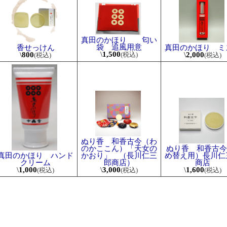
真田のかほり 匂い
袋 追風用意
真田のかほり ミ
香せっけん
\
1,500
\
2,000
\
800
(税込)
(税込)
(税込)
ぬり香 和香古今（わ
のかここん）「天女の
ぬり香 和香古今 
かおり」 （長川仁三
め替え用）長川仁
真田のかほり ハンド
郎商店）
商店
クリーム
\
3,000
\
1,600
\
1,000
(税込)
(税込)
(税込)