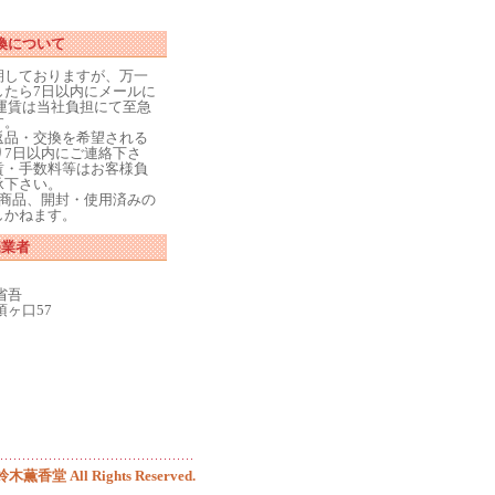
換について
期しておりますが、万一
したら7日以内にメールに
運賃は当社負担にて至急
す。
返品・交換を希望される
り7日以内にご連絡下さ
賃・手数料等はお客様負
承下さい。
た商品、開封・使用済みの
しかねます。
売業者
省吾
ヶ口57
 鈴木薫香堂 All Rights Reserved.