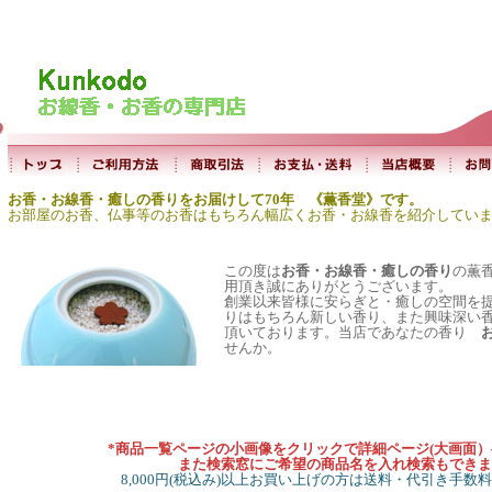
お香・お線香・癒しの香りをお届けして70年 《薫香堂》です。
お部屋のお香、仏事等のお香はもちろん幅広くお香・お線香を紹介してい
この度は
お香・お線香・癒しの香り
の薫
用頂き誠にありがとうございます。
創業以来皆様に安らぎと・癒しの空間を
りはもちろん新しい香り、また興味深い
頂いております。当店であなたの香り
せんか。
*商品一覧ページの小画像をクリックで詳細ページ(大画面
また検索窓にご希望の商品名を入れ検索もできま
8,000円(税込み)以上お買い上げの方は送料・代引き手数