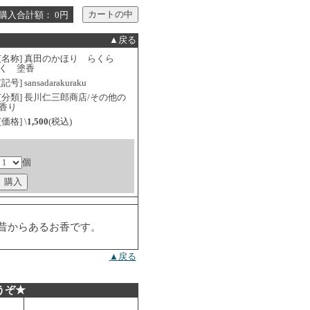
購入合計額： 0円
▲戻る
[名称] 真田のかほり らくら
く 塗香
[記号] sansadarakuraku
[分類] 長川仁三郎商店/その他の
香り
[価格] \
1,500
(税込)
個
昔からあるお香です。
▲戻る
うぞ★