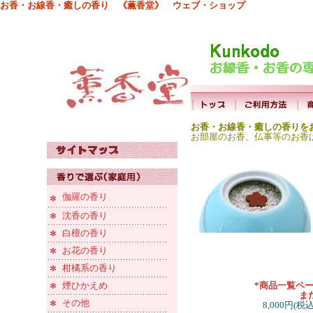
お香・お線香・癒しの香り 《薫香堂》 ウェブ・ショップ
お香・お線香・癒しの香りを
お部屋のお香、仏事等のお香
伽羅の香り
沈香の香り
白檀の香り
お花の香り
柑橘系の香り
煙ひかえめ
*商品一覧ペ
ま
その他
8,000円