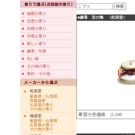
伽羅の香り
■練香 京の梅 （松栄堂）
沈香の香り
白檀の香り
洋風な香り
新しい香り
練香・印香
匂い袋
その他の香り
香炉・その他
松栄堂
家庭用・仏壇用
高級線香
お部屋の香り
その他の香り
希望小売価格 \2,100
鳩居堂
家庭用・仏壇用
お部屋の香り
その他の香り