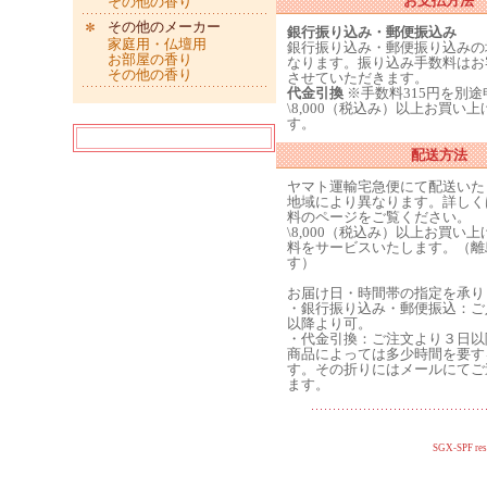
お支払方法
その他の香り
その他のメーカー
銀行振り込み・郵便振込み
家庭用・仏壇用
銀行振り込み・郵便振り込みの
お部屋の香り
なります。振り込み手数料はお
その他の香り
させていただきます。
代金引換
※手数料315円を別
\8,000（税込み）以上お買い
す。
配送方法
ヤマト運輸宅急便にて配送いた
地域により異なります。詳しく
料のページをご覧ください。
\8,000（税込み）以上お買い
料をサービスいたします。（離
す）
お届け日・時間帯の指定を承り
・銀行振り込み・郵便振込：ご
以降より可。
・代金引換：ご注文より３日以
商品によっては多少時間を要す
す。その折りにはメールにてご
ます。
SGX-SPF res