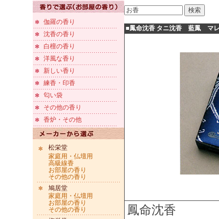
伽羅の香り
■鳳命沈香 タニ沈香 藍鳳 マ
沈香の香り
白檀の香り
洋風な香り
新しい香り
練香・印香
匂い袋
その他の香り
香炉・その他
松栄堂
家庭用・仏壇用
高級線香
お部屋の香り
その他の香り
鳩居堂
家庭用・仏壇用
お部屋の香り
鳳命沈香
その他の香り