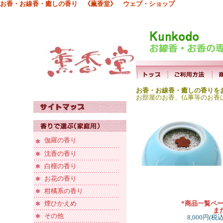
お香・お線香・癒しの香り 《薫香堂》 ウェブ・ショップ
お香・お線香・癒しの香りを
お部屋のお香、仏事等のお香
伽羅の香り
沈香の香り
白檀の香り
お花の香り
柑橘系の香り
煙ひかえめ
*商品一覧ペ
ま
その他
8,000円