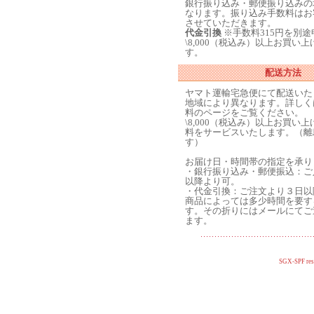
銀行振り込み・郵便振り込みの
なります。振り込み手数料はお
させていただきます。
代金引換
※手数料315円を別
\8,000（税込み）以上お買い
す。
配送方法
ヤマト運輸宅急便にて配送いた
地域により異なります。詳しく
料のページをご覧ください。
\8,000（税込み）以上お買い
料をサービスいたします。（離
す）
お届け日・時間帯の指定を承り
・銀行振り込み・郵便振込：ご
以降より可。
・代金引換：ご注文より３日以
商品によっては多少時間を要す
す。その折りにはメールにてご
ます。
SGX-SPF res