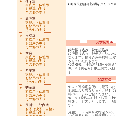
梅栄堂
★画像又は詳細説明をクリック
家庭用・仏壇用
お部屋の香り
その他の香り
薫寿堂
家庭用・仏壇用
お部屋の香り
その他の香り
玉初堂
家庭用・仏壇用
お支払方法
お部屋の香り
その他の香り
銀行振り込み・郵便振込み
大発
銀行振り込み・郵便振り込みの
家庭用・仏壇用
なります。振り込み手数料はお
お部屋の香り
させていただきます。
その他の香り
代金引換
※手数料315円を別
\8,000（税込み）以上お買い
精華堂
す。
家庭用・仏壇用
お部屋の香り
配送方法
その他の香り
ヤマト運輸宅急便にて配送いた
芳薫堂
地域により異なります。詳しく
家庭用・仏壇用
料のページをご覧ください。
お部屋の香り
\8,000（税込み）以上お買い
その他の香り
料をサービスいたします。（離
長川仁三郎商店
す）
お香（沈香・白檀）
お届け日・時間帯の指定を承り
お部屋の香り
・銀行振り込み・郵便振込：ご