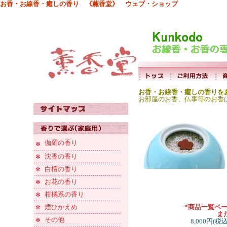
お香・お線香・癒しの香り 《薫香堂》 ウェブ・ショップ
お香・お線香・癒しの香りを
お部屋のお香、仏事等のお香
伽羅の香り
沈香の香り
白檀の香り
お花の香り
柑橘系の香り
煙ひかえめ
*商品一覧ペ
ま
その他
8,000円