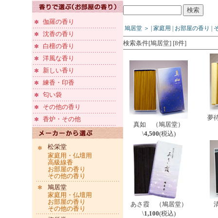
伽羅の香り
鳩居堂
＞
|
家庭用
|
お部屋の香り
|
沈香の香り
検索条件[鳩居堂] [8件]
白檀の香り
洋風な香り
新しい香り
練香・印香
匂い袋
その他の香り
夢
香炉・その他
真如 （鳩居堂）
\
4,500
(税込)
松栄堂
家庭用・仏壇用
高級線香
お部屋の香り
その他の香り
鳩居堂
家庭用・仏壇用
お部屋の香り
あさ霞 （鳩居堂）
その他の香り
\
1,100
(税込)