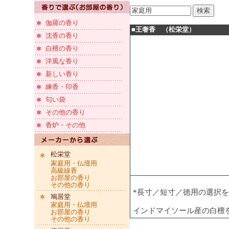
伽羅の香り
■王奢香 （松栄堂）
沈香の香り
白檀の香り
洋風な香り
新しい香り
練香・印香
匂い袋
その他の香り
香炉・その他
松栄堂
家庭用・仏壇用
高級線香
お部屋の香り
その他の香り
*長寸／短寸／徳用の選択
鳩居堂
家庭用・仏壇用
インドマイソール産の白檀
お部屋の香り
その他の香り