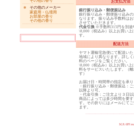
その他の香り
お支払方法
その他のメーカー
銀行振り込み・郵便振込み
家庭用・仏壇用
銀行振り込み・郵便振り込みの
お部屋の香り
なります。振り込み手数料はお
その他の香り
させていただきます。
代金引換
※手数料315円を別
\8,000（税込み）以上お買い
す。
配送方法
ヤマト運輸宅急便にて配送いた
地域により異なります。詳しく
料のページをご覧ください。
\8,000（税込み）以上お買い
料をサービスいたします。（離
す）
お届け日・時間帯の指定を承り
・銀行振り込み・郵便振込：ご
以降より可。
・代金引換：ご注文より３日以
商品によっては多少時間を要す
す。その折りにはメールにてご
ます。
SGX-SPF res