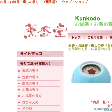
お香・お線香・癒しの香り 《薫香堂》 ウェブ・ショップ
お香・お線香・癒しの香りを
お部屋のお香、仏事等のお香
伽羅の香り
沈香の香り
白檀の香り
お花の香り
柑橘系の香り
煙ひかえめ
*商品一覧ペ
ま
その他
8,000円