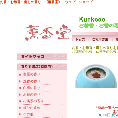
お香・お線香・癒しの香り 《薫香堂》 ウェブ・ショップ
お香・お線香・癒しの香りを
お部屋のお香、仏事等のお香
伽羅の香り
沈香の香り
白檀の香り
お花の香り
柑橘系の香り
煙ひかえめ
*商品一覧ペ
ま
その他
8,000円