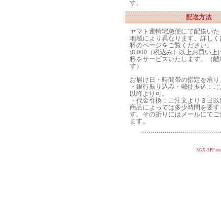
す。
配送方法
ヤマト運輸宅急便にて配送いた
地域により異なります。詳しく
料のページをご覧ください。
\8,000（税込み）以上お買い
料をサービスいたします。（離
す）
お届け日・時間帯の指定を承り
・銀行振り込み・郵便振込：ご
以降より可。
・代金引換：ご注文より３日以
商品によっては多少時間を要す
す。その折りにはメールにてご
ます。
SGX-SPF res