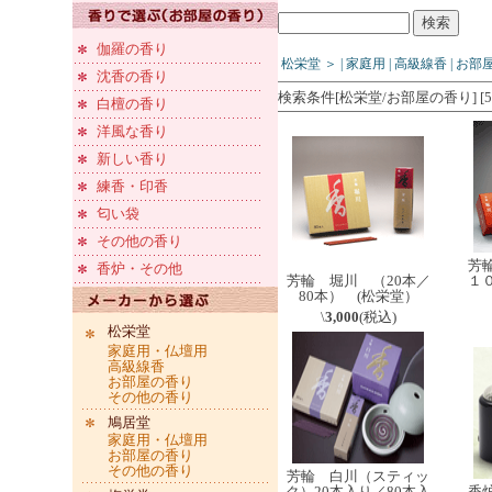
伽羅の香り
松栄堂
＞
|
家庭用
|
高級線香
|
お部
沈香の香り
検索条件[松栄堂/お部屋の香り] [5
白檀の香り
洋風な香り
新しい香り
練香・印香
匂い袋
その他の香り
芳
香炉・その他
芳輪 堀川 （20本／
１
80本） (松栄堂）
\
3,000
(税込)
松栄堂
家庭用・仏壇用
高級線香
お部屋の香り
その他の香り
鳩居堂
家庭用・仏壇用
お部屋の香り
その他の香り
芳輪 白川（スティッ
ク）20本入り／80本入
香