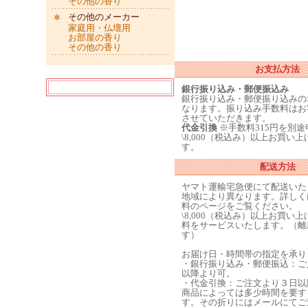
その他の香り
その他のメーカー
家庭用・仏壇用
お部屋の香り
その他の香り
お支払方法
銀行振り込み・郵便振込み
銀行振り込み・郵便振り込みの
なります。振り込み手数料はお
させていただきます。
代金引換
※手数料315円を別
\8,000（税込み）以上お買い
す。
配送方法
ヤマト運輸宅急便にて配送いた
地域により異なります。詳しく
料のページをご覧ください。
\8,000（税込み）以上お買い
料をサービスいたします。（離
す）
お届け日・時間帯の指定を承り
・銀行振り込み・郵便振込：ご
以降より可。
・代金引換：ご注文より３日以
商品によっては多少時間を要す
す。その折りにはメールにてご