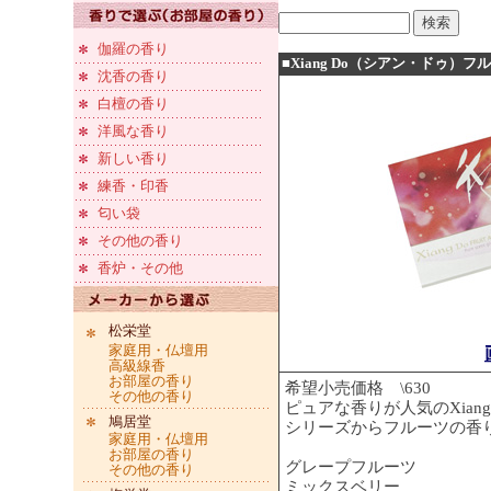
伽羅の香り
■Xiang Do（シアン・ドゥ）フ
沈香の香り
白檀の香り
洋風な香り
新しい香り
練香・印香
匂い袋
その他の香り
香炉・その他
松栄堂
家庭用・仏壇用
高級線香
お部屋の香り
希望小売価格 \630
その他の香り
ピュアな香りが人気のXian
鳩居堂
シリーズからフルーツの香
家庭用・仏壇用
お部屋の香り
グレープフルーツ
その他の香り
ミックスベリー