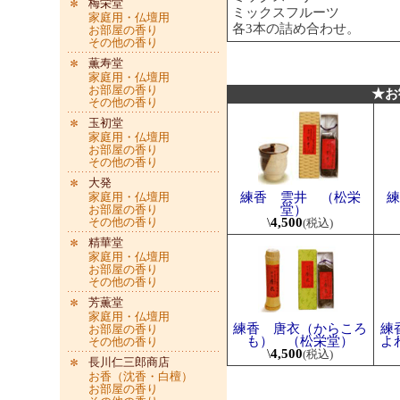
梅栄堂
ミックスフルーツ
家庭用・仏壇用
各3本の詰め合わせ。
お部屋の香り
その他の香り
薫寿堂
家庭用・仏壇用
お部屋の香り
★お
その他の香り
玉初堂
家庭用・仏壇用
お部屋の香り
その他の香り
大発
家庭用・仏壇用
練香 雲井 （松栄
練
お部屋の香り
堂）
その他の香り
\
4,500
(税込)
精華堂
家庭用・仏壇用
お部屋の香り
その他の香り
芳薫堂
家庭用・仏壇用
練香 唐衣（からころ
練
お部屋の香り
も） （松栄堂）
よ
その他の香り
\
4,500
(税込)
長川仁三郎商店
お香（沈香・白檀）
お部屋の香り