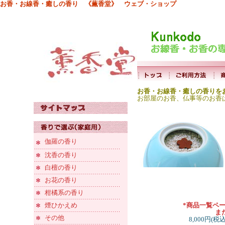
お香・お線香・癒しの香り 《薫香堂》 ウェブ・ショップ
お香・お線香・癒しの香りを
お部屋のお香、仏事等のお香
伽羅の香り
沈香の香り
白檀の香り
お花の香り
柑橘系の香り
煙ひかえめ
*商品一覧ペ
ま
その他
8,000円