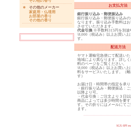
その他の香り
お支払方法
その他のメーカー
家庭用・仏壇用
銀行振り込み・郵便振込み
お部屋の香り
銀行振り込み・郵便振り込みの
その他の香り
なります。振り込み手数料はお
させていただきます。
代金引換
※手数料315円を別
\8,000（税込み）以上お買い
す。
配送方法
ヤマト運輸宅急便にて配送いた
地域により異なります。詳しく
料のページをご覧ください。
\8,000（税込み）以上お買い
料をサービスいたします。（離
す）
お届け日・時間帯の指定を承り
・銀行振り込み・郵便振込：ご
以降より可。
・代金引換：ご注文より３日以
商品によっては多少時間を要す
す。その折りにはメールにてご
ます。
SGX-SPF res