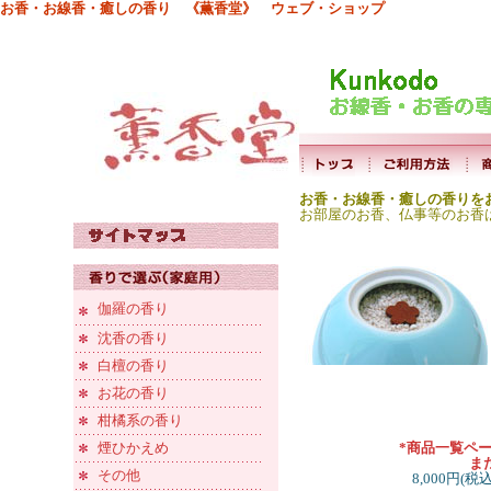
お香・お線香・癒しの香り 《薫香堂》 ウェブ・ショップ
お香・お線香・癒しの香りを
お部屋のお香、仏事等のお香
伽羅の香り
沈香の香り
白檀の香り
お花の香り
柑橘系の香り
煙ひかえめ
*商品一覧ペ
ま
その他
8,000円