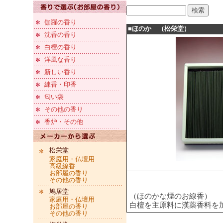
伽羅の香り
■ほのか （松栄堂）
沈香の香り
白檀の香り
洋風な香り
新しい香り
練香・印香
匂い袋
その他の香り
香炉・その他
松栄堂
家庭用・仏壇用
高級線香
お部屋の香り
その他の香り
鳩居堂
（ほのかな煙のお線香）
家庭用・仏壇用
白檀を主原料に漢薬香料を
お部屋の香り
その他の香り