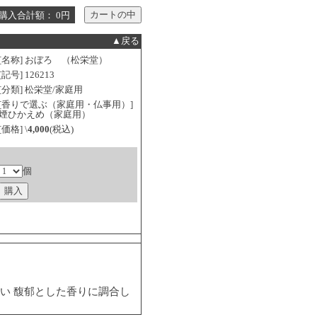
購入合計額： 0円
▲戻る
[名称] おぼろ （松栄堂）
[記号] 126213
[分類] 松栄堂/家庭用
[香りで選ぶ（家庭用・仏事用）]
煙ひかえめ（家庭用）
[価格] \
4,000
(税込)
個
い 馥郁とした香りに調合し