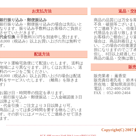
お支払方法
返品・交
銀行振り込み・郵便振込み
商品の品質には万全を
銀行振り込み・郵便振り込みの場合は先払いと
不良・破損等ございま
なります。振り込み手数料はお客様のご負担と
てご連絡下さい。 往復
させていただきます。
代替品をお送り致しま
代金引換
※手数料315円を別途申し受けます。
お客様のご都合により
\8,000（税込み）以上お買い上げの方は無料で
場合は、商品到着日よ
す。
い。この場合の往復運
担になりますのでご了
但し、8日以上経過し
配送方法
商品の返品・交換は致
ヤマト運輸宅急便にて配送いたします。 送料は
販
地域により異なります。詳しくはお支払い、送
料のページをご覧ください。
\8,000（税込み）以上お買い上げの場合は配送
販売業者： 薫香堂
料をサービスいたします。（離島）を除きま
販売責任者氏名： 鈴木
す）
所在地： 愛知県清須市須
電話： 052-400-2458
お届け日・時間帯の指定を承ります。
FAX ： 052-400-2464
・銀行振り込み・郵便振込：ご入金確認後３日
以降より可。
・代金引換：ご注文より３日以降より可。
商品によっては多少時間を要する物もございま
す。その折りにはメールにてご連絡させて頂き
ます。
Copyright(C) 2007
SGX-SPF reserve Ver9.30# License[RSV11226]