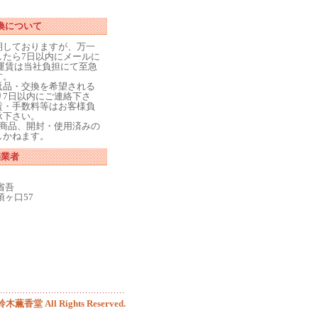
換について
期しておりますが、万一
したら7日以内にメールに
運賃は当社負担にて至急
す。
返品・交換を希望される
り7日以内にご連絡下さ
賃・手数料等はお客様負
承下さい。
た商品、開封・使用済みの
しかねます。
売業者
省吾
ヶ口57
 鈴木薫香堂 All Rights Reserved.