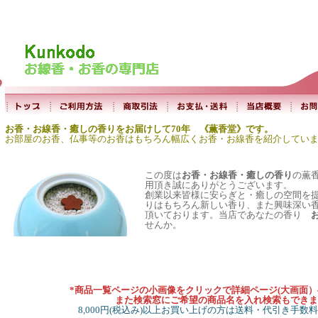
お香・お線香・癒しの香りをお届けして70年 《薫香堂》です。
お部屋のお香、仏事等のお香はもちろん幅広くお香・お線香を紹介してい
この度は
お香・お線香・癒しの香り
の薫
用頂き誠にありがとうございます。
創業以来皆様に安らぎと・癒しの空間を
りはもちろん新しい香り、また興味深い
頂いております。当店であなたの香り
せんか。
*商品一覧ページの小画像をクリックで詳細ページ(大画面
また検索窓にご希望の商品名を入れ検索もできま
8,000円(税込み)以上お買い上げの方は送料・代引き手数