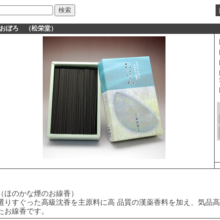
■おぼろ （松栄堂）
（ほのかな煙のお線香）
選りすぐった高級沈香を主原料に高 品質の漢薬香料を加え、気品高
たお線香です。