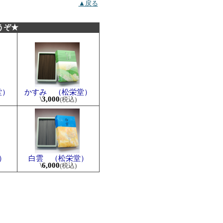
▲戻る
うぞ★
堂）
かすみ （松栄堂）
\
3,000
(税込)
）
白雲 （松栄堂）
\
6,000
(税込)