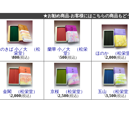
★お勧め商品-お客様にはこちらの商品もど
のきば 小／大 （松
蘭華 小／大 （松栄
栄堂）
堂）
ほのか （松栄
\
800
\
500
\
2,000
(税込)
(税込)
(税込)
金閣 （松栄堂）
京桜 （松栄堂）
五山 （松栄堂
\
2,000
\
2,500
\
3,500
(税込)
(税込)
(税込)