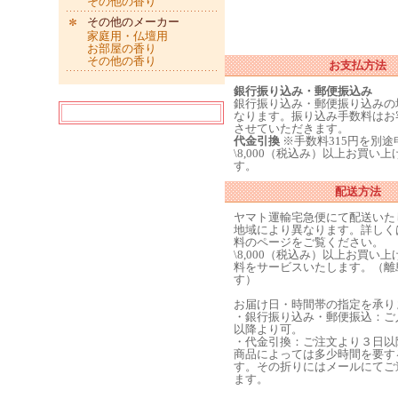
その他の香り
その他のメーカー
家庭用・仏壇用
お部屋の香り
その他の香り
お支払方法
銀行振り込み・郵便振込み
銀行振り込み・郵便振り込みの
なります。振り込み手数料はお
させていただきます。
代金引換
※手数料315円を別
\8,000（税込み）以上お買い
す。
配送方法
ヤマト運輸宅急便にて配送いた
地域により異なります。詳しく
料のページをご覧ください。
\8,000（税込み）以上お買い
料をサービスいたします。（離
す）
お届け日・時間帯の指定を承り
・銀行振り込み・郵便振込：ご
以降より可。
・代金引換：ご注文より３日以
商品によっては多少時間を要す
す。その折りにはメールにてご
ます。