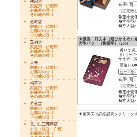
梅栄堂
在庫0個
家庭用・仏壇用
お部屋の香り
《完売致
その他の香り
希望小売
短寸平型バラ
薫寿堂
短寸大型バラ
家庭用・仏壇用
お部屋の香り
その他の香り
★微香 好文木（煙ひかえめ）
玉初堂
大型バラ （梅栄堂） [205]
家庭用・仏壇用
[香りで
お部屋の香り
用）] そ
その他の香り
かえめ（
大発
[価格] \
3,0
家庭用・仏壇用
お部屋の香り
その他の香り
在庫0個
精華堂
《完売致
家庭用・仏壇用
希望小売価格
お部屋の香り
短寸平型バラ
その他の香り
短寸大型バラ
芳薫堂
家庭用・仏壇用
お部屋の香り
★画像又は詳細説明をクリック
その他の香り
長川仁三郎商店
お香（沈香・白檀）
お部屋の香り