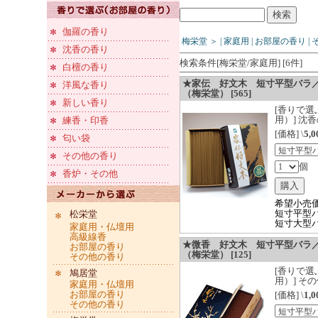
伽羅の香り
梅栄堂
＞
|
家庭用
|
お部屋の香り
|
沈香の香り
検索条件[梅栄堂/家庭用] [6件]
白檀の香り
★家伝 好文木 短寸平型バラ
洋風な香り
（梅栄堂） [565]
新しい香り
[香りで
用）] 沈
練香・印香
[価格] \
5,0
匂い袋
その他の香り
個
香炉・その他
希望小売
短寸平型バラ
松栄堂
短寸大型バラ
家庭用・仏壇用
高級線香
★微香 好文木 短寸平型バラ
お部屋の香り
（梅栄堂） [125]
その他の香り
[香りで
鳩居堂
用）] そ
家庭用・仏壇用
お部屋の香り
[価格] \
1,0
その他の香り