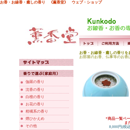
お香・お線香・癒しの香り 《薫香堂》 ウェブ・ショップ
お香・お線香・癒しの香りを
お部屋のお香、仏事等のお香
伽羅の香り
沈香の香り
白檀の香り
お花の香り
柑橘系の香り
煙ひかえめ
*商品一覧ペ
ま
その他
8,000円