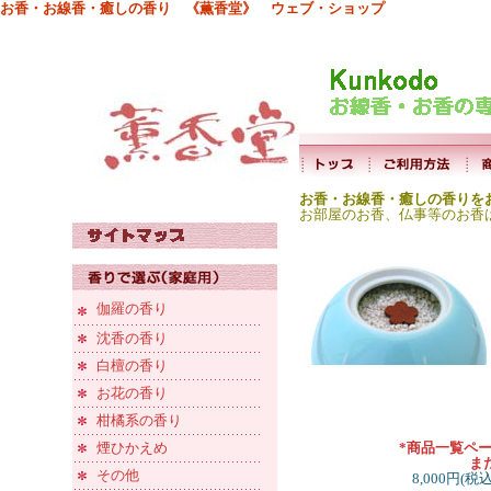
お香・お線香・癒しの香り 《薫香堂》 ウェブ・ショップ
お香・お線香・癒しの香りを
お部屋のお香、仏事等のお香
伽羅の香り
沈香の香り
白檀の香り
お花の香り
柑橘系の香り
煙ひかえめ
*商品一覧ペ
ま
その他
8,000円