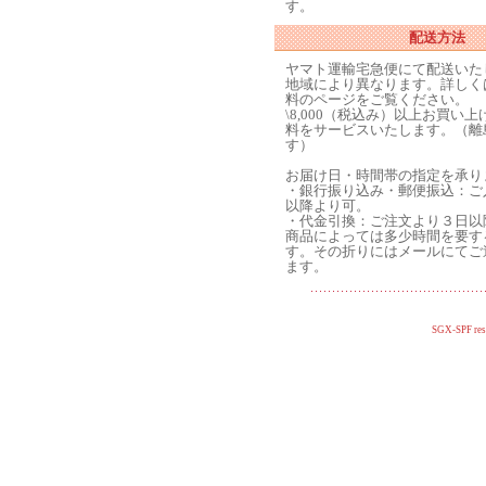
す。
配送方法
ヤマト運輸宅急便にて配送いた
地域により異なります。詳しく
料のページをご覧ください。
\8,000（税込み）以上お買い
料をサービスいたします。（離
す）
お届け日・時間帯の指定を承り
・銀行振り込み・郵便振込：ご
以降より可。
・代金引換：ご注文より３日以
商品によっては多少時間を要す
す。その折りにはメールにてご
ます。
SGX-SPF res