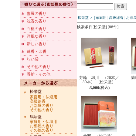
伽羅の香り
松栄堂
＞
|
家庭用
|
高級線香
|
お部
沈香の香り
検索条件[松栄堂] [88件]
白檀の香り
洋風な香り
新しい香り
練香・印香
匂い袋
その他の香り
香炉・その他
芳輪 堀川 （20本／
蘭
80本） (松栄堂）
\
3,000
(税込)
松栄堂
家庭用・仏壇用
高級線香
お部屋の香り
その他の香り
鳩居堂
家庭用・仏壇用
お部屋の香り
その他の香り
金閣 （松栄堂）
松