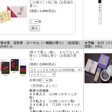
しの香り）] 匂い袋（お部屋の
香り）
[価格] \
1,400
(税込)
個
★香水香 花世界 ローヤル（一種類の香り）（松栄堂）
★芳輪 白川（ステ
20401-1]
栄堂） [101]
[香りで選ぶ（癒し おもてなしの
香り）] 洋風な香り（お部屋の香
り）
[価格] \
2,000
(税込)
在庫0個
個
《完売致しました》
希望小売価格
６０本入り \2,100（スティック
型）
３６粒入り \2,100（コーン型）
２４０本入り \7,350（スティック
型）
３種の香りから１つお選びください