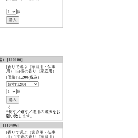
個
[120106]
[香りで選ぶ（家庭用・仏事
用）] 白檀の香り（家庭用）
[価格] \
1,200
(税込)
個
《
*長寸／短寸／徳用の選択をお
願い致します。
110406]
[香りで選ぶ（家庭用・仏事
用）] 沈香の香り（家庭用）