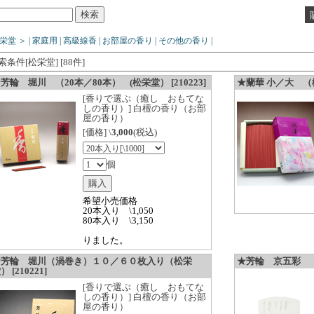
栄堂
＞
|
家庭用
|
高級線香
|
お部屋の香り
|
その他の香り
|
索条件[松栄堂] [88件]
芳輪 堀川 （20本／80本） (松栄堂） [210223]
★蘭華 小／大 （松栄
[香りで選ぶ（癒し おもてな
しの香り）] 白檀の香り（お部
屋の香り）
[価格] \
3,000
(税込)
個
希望小売価格
20本入り \1,050
80本入り \3,150
りました。
★芳輪 堀川（渦巻き）１０／６０枚入り（松栄
★芳輪 京五彩 （松
） [210221]
[香りで選ぶ（癒し おもてな
しの香り）] 白檀の香り（お部
屋の香り）