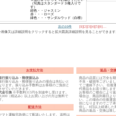
（写真はスタンダード３種入りで
す）
紺色・・ジャスミン
赤・・・ローズ
緑色・・・サンダルウッド（白檀）
次の10件
[
1
]
[
2
]
[
3
]
[
4
]
[
5
]
[
6
]
.....
★画像又は詳細説明をクリックすると拡大図及詳細説明を見ることができます
お支払方法
返品・交
銀行振り込み・郵便振込み
商品の品質には万全を期
銀行振り込み・郵便振り込みの場合は先払いと
不良・破損等ございまし
なります。振り込み手数料はお客様のご負担と
てご連絡下さい。 往復
させていただきます。
代替品をお送り致します
代金引換
※手数料315円を別途申し受けます。
お客様のご都合により返
\8,000（税込み）以上お買い上げの方は無料で
場合は、商品到着日より
す。
い。この場合の往復運賃
担になりますのでご了承
但し、8日以上経過した
配送方法
商品の返品・交換は致し
ヤマト運輸宅急便にて配送いたします。 送料は