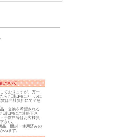
。
換について
しておりますが、万一
たら7日以内にメールに
運賃は当社負担にて至急
。
品・交換を希望される
7日以内にご連絡下さ
・手数料等はお客様負
下さい。
商品、開封・使用済みの
かねます。