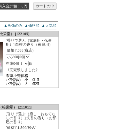
購入合計額： 0円
▲画像のみ
▲価格順
▲人気順
堂） [122105]
[香りで選ぶ（家庭用・仏事
用）] 白檀の香り（家庭用）
[価格] \
500
(税込)
在庫0個
個
《完売致しました》
希望小売価格
バラ詰め 小 \315
バラ詰め 大 \525
栄堂） [211011]
[香りで選ぶ（癒し おもてな
しの香り）] 沈香の香り（お部
屋の香り）
[価格] \
1,500
(税込)