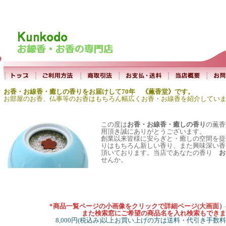
お香・お線香・癒しの香りをお届けして70年 《薫香堂》です。
お部屋のお香、仏事等のお香はもちろん幅広くお香・お線香を紹介してい
この度は
お香・お線香・癒しの香り
の薫香
用頂き誠にありがとうございます。
創業以来皆様に安らぎと・癒しの空間を提
りはもちろん新しい香り、また興味深い香
頂いております。当店であなたの香り
お
せんか。
*商品一覧ページの小画像をクリックで詳細ページ(大画面
また検索窓にご希望の商品名を入れ検索もできま
8,000円(税込み)以上お買い上げの方は送料・代引き手数