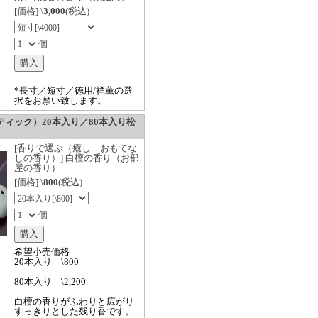
[価格] \
3,000
(税込)
個
*長寸／短寸／徳用/祥薫の選
択をお願い致します。
ィック）20本入り／80本入り松
[香りで選ぶ（癒し おもてな
しの香り）] 白檀の香り（お部
屋の香り）
[価格] \
800
(税込)
個
希望小売価格
20本入り \800
80本入り \2,200
白檀の香りがふわりと広がり
すっきりとした残り香です。