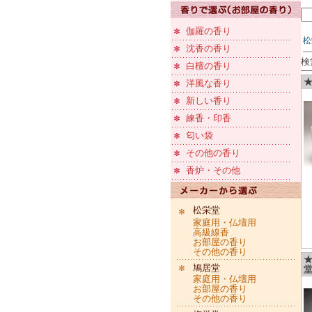
伽羅の香り
松
沈香の香り
検
白檀の香り
★
洋風な香り
新しい香り
練香・印香
匂い袋
その他の香り
香炉・その他
松栄堂
家庭用・仏壇用
高級線香
お部屋の香り
その他の香り
鳩居堂
堂
家庭用・仏壇用
お部屋の香り
その他の香り