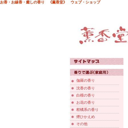
お香・お線香・癒しの香り 《薫香堂》 ウェブ・ショップ
伽羅の香り
沈香の香り
白檀の香り
お花の香り
柑橘系の香り
煙ひかえめ
その他