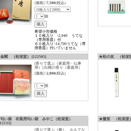
[価格] \
7,500
(税込)
個
希望小売価格
１０枚入り \2,940 うてな
（専用香皿）付
６０枚入り \14,700うてな（専
用香皿）付いていません
金閣 （松栄堂） [122505]
★松の友 （松栄堂） 
[香りで選ぶ（家庭用・仏事
用）] 白檀の香り（家庭用）
[価格] \
2,000
(税込)
個
★匂い袋 衣装用匂い袋 みやこ（松栄堂）
★微笑 （松栄堂） [
12133]
[香りで選ぶ（癒し おもてな