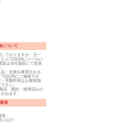
換について
期しておりますが、万一
たら7日以内にメールに
運賃は当社負担にて至急
す。
返品・交換を希望される
7日以内にご連絡下さ
賃・手数料等はお客様負
承下さい。
商品、開封・使用済みの
しかねます。
業者
省吾
ヶ口57