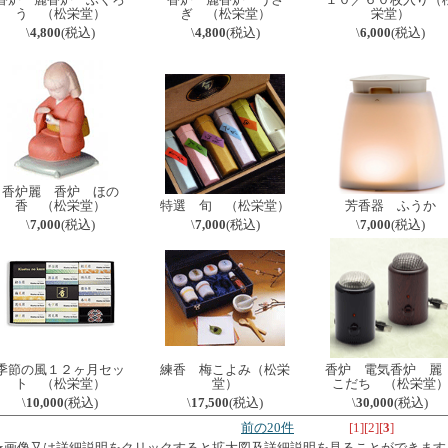
う （松栄堂）
ぎ （松栄堂）
栄堂）
\
4,800
(税込)
\
4,800
(税込)
\
6,000
(税込)
香炉麗 香炉 ほの
香 （松栄堂）
特選 旬 （松栄堂）
芳香器 ふうか
\
7,000
(税込)
\
7,000
(税込)
\
7,000
(税込)
季節の風１２ヶ月セッ
練香 梅こよみ（松栄
香炉 電気香炉 
ト （松栄堂）
堂）
こだち （松栄堂
\
10,000
(税込)
\
17,500
(税込)
\
30,000
(税込)
前の20件
[
1
]
[
2
]
[
3
]
★画像又は詳細説明をクリックすると拡大図及詳細説明を見ることができます