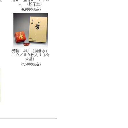
ス （松栄堂）
\
6,900
(税込)
芳輪 堀川（渦巻き）
１０／６０枚入り（松
栄堂）
\
7,500
(税込)
麗
）
。