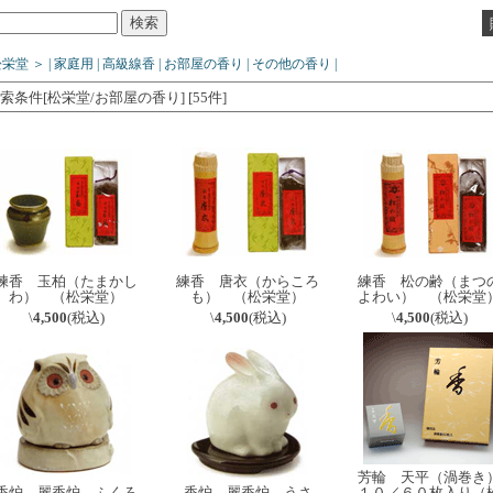
松栄堂
＞
|
家庭用
|
高級線香
|
お部屋の香り
|
その他の香り
|
索条件[松栄堂/お部屋の香り] [55件]
練香 玉柏（たまかし
練香 唐衣（からころ
練香 松の齢（まつ
わ） （松栄堂）
も） （松栄堂）
よわい） （松栄堂
\
4,500
(税込)
\
4,500
(税込)
\
4,500
(税込)
芳輪 天平（渦巻き
香炉 麗香炉 ふくろ
香炉 麗香炉 うさ
１０／６０枚入り（