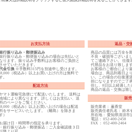
お支払方法
返品・交
銀行振り込み・郵便振込み
商品の品質には万全を
銀行振り込み・郵便振り込みの場合は先払いと
不良・破損等ございまし
なります。振り込み手数料はお客様のご負担と
てご連絡下さい。 往復
させていただきます。
代替品をお送り致しま
代金引換
※手数料315円を別途申し受けます。
お客様のご都合により
\8,000（税込み）以上お買い上げの方は無料で
場合は、商品到着日より
す。
い。この場合の往復運
担になりますのでご了
但し、8日以上経過した
配送方法
商品の返品・交換は致
ヤマト運輸宅急便にて配送いたします。 送料は
販売
地域により異なります。詳しくはお支払い、送
料のページをご覧ください。
\8,000（税込み）以上お買い上げの場合は配送
販売業者： 薫香堂
料をサービスいたします。（離島）を除きま
販売責任者氏名： 鈴木
す）
所在地： 愛知県清須市須
電話： 052-400-2458
お届け日・時間帯の指定を承ります。
FAX ： 052-400-2464
・銀行振り込み・郵便振込：ご入金確認後３日
以降より可。