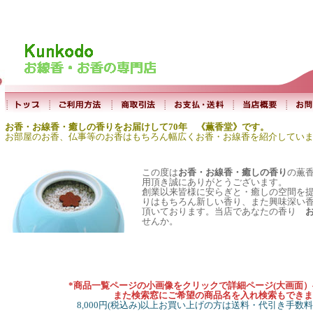
お香・お線香・癒しの香りをお届けして70年 《薫香堂》です。
お部屋のお香、仏事等のお香はもちろん幅広くお香・お線香を紹介してい
この度は
お香・お線香・癒しの香り
の薫
用頂き誠にありがとうございます。
創業以来皆様に安らぎと・癒しの空間を
りはもちろん新しい香り、また興味深い
頂いております。当店であなたの香り
せんか。
*商品一覧ページの小画像をクリックで詳細ページ(大画面
また検索窓にご希望の商品名を入れ検索もできま
8,000円(税込み)以上お買い上げの方は送料・代引き手数