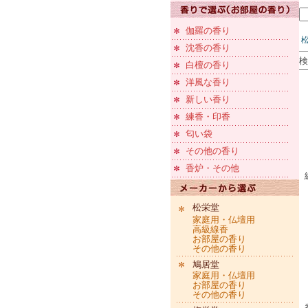
伽羅の香り
沈香の香り
検
白檀の香り
洋風な香り
新しい香り
練香・印香
匂い袋
その他の香り
香炉・その他
松栄堂
家庭用・仏壇用
高級線香
お部屋の香り
その他の香り
鳩居堂
家庭用・仏壇用
お部屋の香り
その他の香り