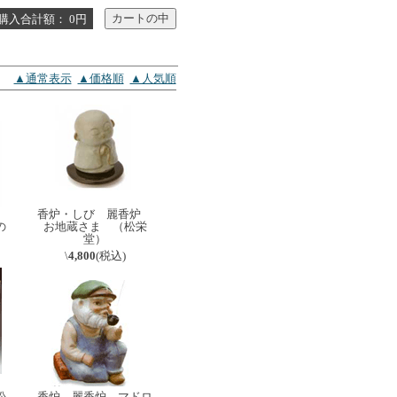
購入合計額： 0円
▲通常表示
▲価格順
▲人気順
香炉・しび 麗香炉
の
お地蔵さま （松栄
）
堂）
\
4,800
(税込)
）
松
香炉 麗香炉 マドロ