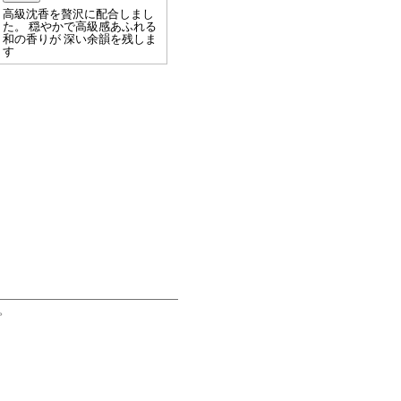
高級沈香を贅沢に配合しまし
た。 穏やかで高級感あふれる
和の香りが 深い余韻を残しま
す
。