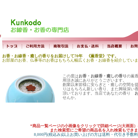
お香・お線香・癒しの香りをお届けして70年 《薫香堂》です。
お部屋のお香、仏事等のお香はもちろん幅広くお香・お線香を紹介してい
この度は
お香・お線香・癒しの香り
の薫
用頂き誠にありがとうございます。
創業以来皆様に安らぎと・癒しの空間を
りはもちろん新しい香り、また興味深い
頂いております。当店であなたの香り
せんか。
*商品一覧ページの小画像をクリックで詳細ページ(大画面
また検索窓にご希望の商品名を入れ検索もできま
8,000円(税込み)以上お買い上げの方は送料・代引き手数