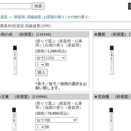
松栄堂
＞
|
家庭用
|
高級線香
|
お部屋の香り
|
その他の香り
|
索条件[松栄堂/高級線香] [9件]
★松の友 （松栄堂） [120106]
★微笑 （松栄堂） [11
[香りで選ぶ（家庭用・仏事
用）] 白檀の香り（家庭用）
[価格] \
1,200
(税込)
個
《
*長寸／短寸／徳用の選択をお
願い致します。
正覚 （松栄堂） [110906]
★京自慢 （松栄堂） [1
[香りで選ぶ（家庭用・仏事
用）] 伽羅の香り（家庭用）
[価格] \
70,000
(税込)
個