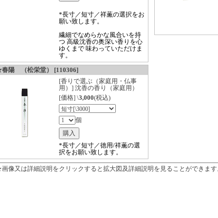
*長寸／短寸／祥薫の選択をお
願い致します。
繊細でなめらかな風合いを持
つ 高級沈香の奥深い香りを心
ゆくまで 味わっていただけま
す。
春陽 （松栄堂） [110306]
[香りで選ぶ（家庭用・仏事
用）] 沈香の香り（家庭用）
[価格] \
3,000
(税込)
個
*長寸／短寸／徳用/祥薫の選
択をお願い致します。
★画像又は詳細説明をクリックすると拡大図及詳細説明を見ることができます