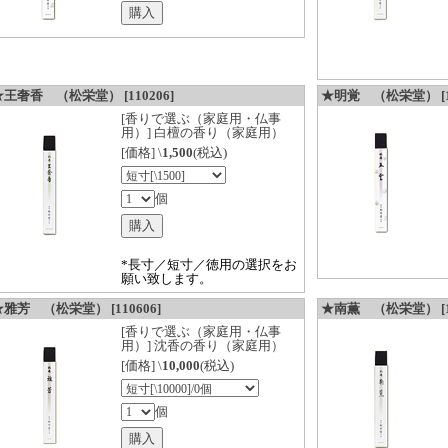
★王奢香 （松栄堂） [110206]
★明覚 （松栄堂） [11
[香りで選ぶ（家庭用・仏事
用）] 白檀の香り（家庭用）
[価格] \
1,500
(税込)
個
*長寸／短寸／徳用の選択をお
願い致します。
雅芳 （松栄堂） [110606]
★南薫 （松栄堂） [11
[香りで選ぶ（家庭用・仏事
用）] 沈香の香り（家庭用）
[価格] \
10,000
(税込)
個