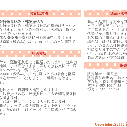
お支払方法
返品・交
銀行振り込み・郵便振込み
商品の品質には万全を
銀行振り込み・郵便振り込みの場合は先払いと
不良・破損等ございまし
なります。振り込み手数料はお客様のご負担と
てご連絡下さい。 往復
させていただきます。
代替品をお送り致しま
代金引換
※手数料315円を別途申し受けます。
お客様のご都合により
\8,000（税込み）以上お買い上げの方は無料で
場合は、商品到着日より
す。
い。この場合の往復運
担になりますのでご了
但し、8日以上経過した
配送方法
商品の返品・交換は致
ヤマト運輸宅急便にて配送いたします。 送料は
販売
地域により異なります。詳しくはお支払い、送
料のページをご覧ください。
\8,000（税込み）以上お買い上げの場合は配送
販売業者： 薫香堂
料をサービスいたします。（離島）を除きま
販売責任者氏名： 鈴木
す）
所在地： 愛知県清須市須
電話： 052-400-2458
お届け日・時間帯の指定を承ります。
FAX ： 052-400-2464
・銀行振り込み・郵便振込：ご入金確認後３日
以降より可。
・代金引換：ご注文より３日以降より可。
商品によっては多少時間を要する物もございま
す。その折りにはメールにてご連絡させて頂き
ます。
Copyright(C) 2007