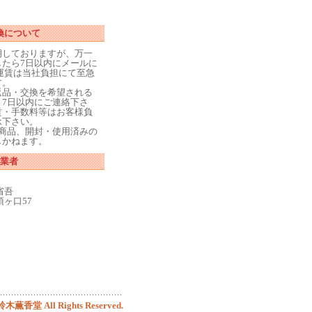
換について
期しておりますが、万一
たら7日以内にメールに
運賃は当社負担にて至急
す。
返品・交換を希望される
7日以内にご連絡下さ
賃・手数料等はお客様負
承下さい。
商品、開封・使用済みの
しかねます。
業者
省吾
ヶ口57
 鈴木薫香堂 All Rights Reserved.